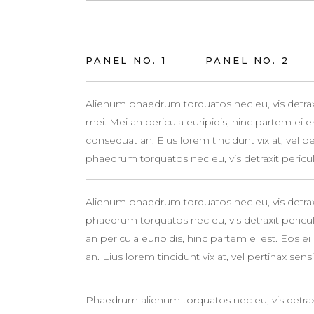
PANEL NO. 1
PANEL NO. 2
Alienum phaedrum torquatos nec eu, vis detraxit 
mei. Mei an pericula euripidis, hinc partem ei est.
consequat an. Eius lorem tincidunt vix at, vel p
phaedrum torquatos nec eu, vis detraxit periculis
Alienum phaedrum torquatos nec eu, vis detraxit
phaedrum torquatos nec eu, vis detraxit periculi
an pericula euripidis, hinc partem ei est. Eos ei 
an. Eius lorem tincidunt vix at, vel pertinax sensi
Phaedrum alienum torquatos nec eu, vis detraxit 